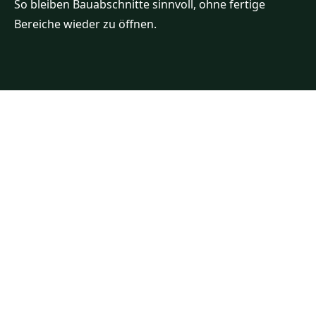
So bleiben Bauabschnitte sinnvoll, ohne fertige
Bereiche wieder zu öffnen.
NÄCHSTER SCHRITT
Sie möchten Ihr
Gartenprojekt sauber
vorbereiten?
Beschreiben Sie kurz Ihr Grundstück, die
gewünschte Leistung, den groben Zeitraum