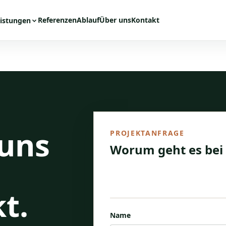
Referenzen
Ablauf
Über uns
Kontakt
istungen
 uns
PROJEKTANFRAGE
Worum geht es bei
Je genauer Ort, Fläche, gewünsc
beschrieben sind, desto besser k
t.
Name