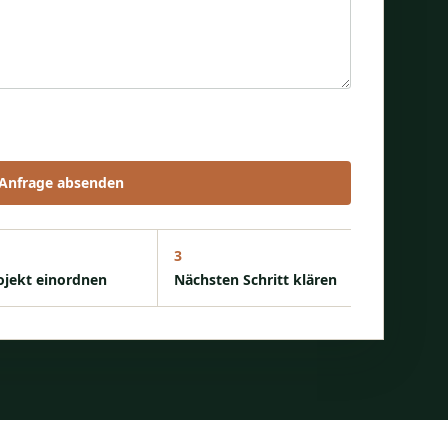
einer Angaben zur Anfragebearbeitung zu.
Anfrage absenden
3
ojekt einordnen
Nächsten Schritt klären