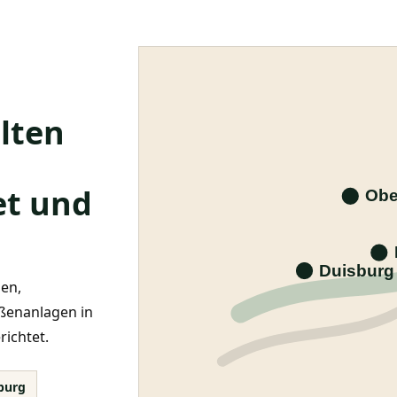
lten
et und
Obe
Duisburg
sen,
ußenanlagen in
ichtet.
burg