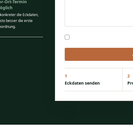
or-Ort-Termin
öglich
 konkreter die Eckdaten,
sto besser die erste
nordnung.
Ich stimme der Verarbeitung m
1
2
Eckdaten senden
Pr