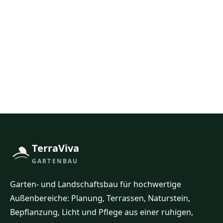
1. Ort, Fläche und gewünschte Leistung
nennen.
2. Fotos, Pläne oder Skizzen ergänzen.
3. Zeitraum und Budgetrahmen grob
einordnen.
TerraViva
GARTENBAU
Garten- und Landschaftsbau für hochwertige
Außenbereiche: Planung, Terrassen, Naturstein,
Bepflanzung, Licht und Pflege aus einer ruhigen,