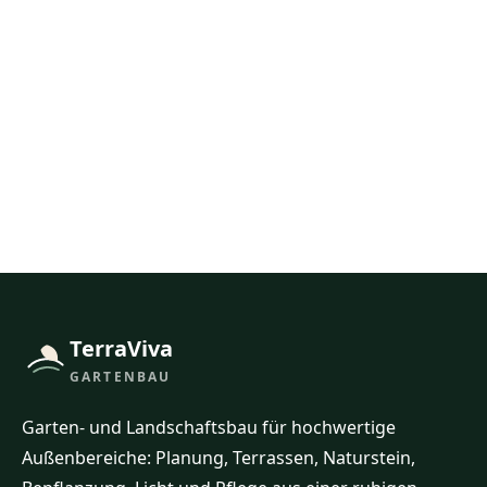
1. Ort, Fläche und gewünschte Leistung
nennen.
2. Fotos, Pläne oder Skizzen ergänzen.
3. Zeitraum und Budgetrahmen grob
einordnen.
TerraViva
GARTENBAU
Garten- und Landschaftsbau für hochwertige
Außenbereiche: Planung, Terrassen, Naturstein,